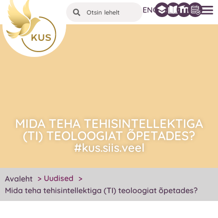
ENG
MIDA TEHA TEHISINTELLEKTIGA
(TI) TEOLOOGIAT ÕPETADES?
#kus.siis.veel
Uudised
Avaleht
>
>
Mida teha tehisintellektiga (TI) teoloogiat õpetades?