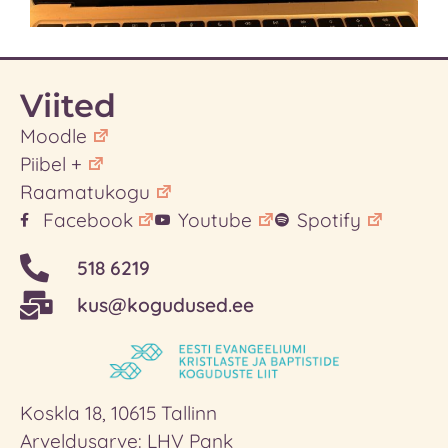
Viited
Moodle
Piibel +
Raamatukogu
Facebook
Youtube
Spotify
518 6219
kus@kogudused.ee
Koskla 18, 10615 Tallinn
Arveldusarve: LHV Pank