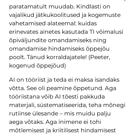
paratamatult muudab. Kindlasti on
vajalikud jätkukoolitused ja kogemuste
vahetamised alateemal: kuidas
erinevates ainetes kasutada TI võimalusi
õpiväljundite omandamiseks ning
omandamise hindamiseks õppejõu
poolt. Tänud korraldajatele! (Peeter,
kogenud õppejõud)
AI on tööriist ja teda ei maksa isandaks
võtta. See oli peamine õppetund. Aga
tööriistana võib AI tõesti pakkuda
materjali, süstematiseerida, teha mõnegi
rutiinse ülesande – mis muidu palju
aega võtaks. Aga inimene ei tohi
mõtlemisest ja kriitilisest hindamisest