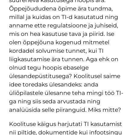
suureneva kasutusega hoopis ära.
Õppejõududena õpime ära tundma,
millal ja kuidas on TI-d kasutatud ning
anname ette regulatsioone ja juhiseid,
mis on hea kasutuse tava ja piirid. Ise
olen õppejõuna kogenud mitmetel
kordadel solvumise tunnet, kui TI
liigkasutamise ära tunnen. Aga ehk on
olnud tegu hoopis ebaselge
ülesandepüstitusega? Koolitusel saime
idee toredaks ülesandeks: anda
üliõpilastele ülesanne teha mingi töö TI-
ga ning siis seda arvustada ning
analüüsida selle piiranguid. Miks mitte?
Koolituse käigus harjutati TI kasutamist
nii piltide, dokumentide kui infootsingu