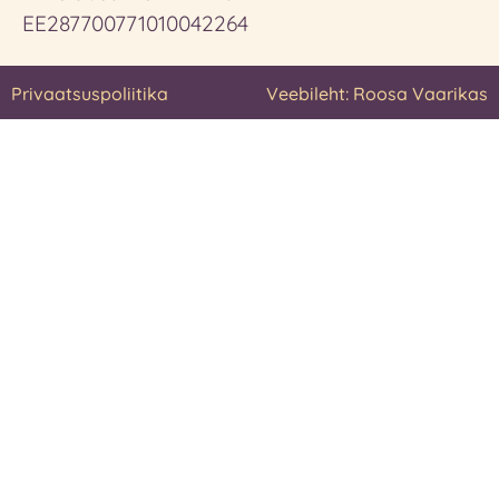
EE287700771010042264
Privaatsuspoliitika
Veebileht: Roosa Vaarikas