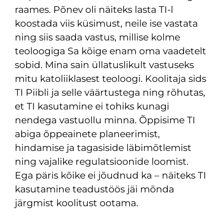
raames. Põnev oli näiteks lasta TI-l
koostada viis küsimust, neile ise vastata
ning siis saada vastus, millise kolme
teoloogiga Sa kõige enam oma vaadetelt
sobid. Mina sain üllatuslikult vastuseks
mitu katoliiklasest teoloogi. Koolitaja sids
TI Piibli ja selle väärtustega ning rõhutas,
et TI kasutamine ei tohiks kunagi
nendega vastuollu minna. Õppisime TI
abiga õppeainete planeerimist,
hindamise ja tagasiside läbimõtlemist
ning vajalike regulatsioonide loomist.
Ega päris kõike ei jõudnud ka – näiteks TI
kasutamine teadustöös jäi mõnda
järgmist koolitust ootama.