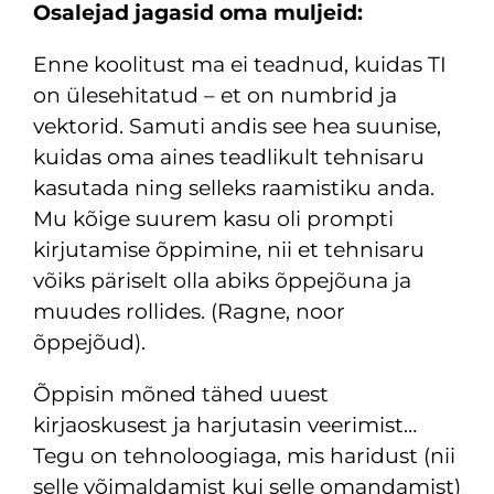
Osalejad jagasid oma muljeid:
Enne koolitust ma ei teadnud, kuidas TI
on ülesehitatud – et on numbrid ja
vektorid. Samuti andis see hea suunise,
kuidas oma aines teadlikult tehnisaru
kasutada ning selleks raamistiku anda.
Mu kõige suurem kasu oli prompti
kirjutamise õppimine, nii et tehnisaru
võiks päriselt olla abiks õppejõuna ja
muudes rollides. (Ragne, noor
õppejõud).
Õppisin mõned tähed uuest
kirjaoskusest ja harjutasin veerimist…
Tegu on tehnoloogiaga, mis haridust (nii
selle võimaldamist kui selle omandamist)