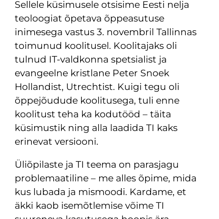
Sellele küsimusele otsisime Eesti nelja
teoloogiat õpetava õppeasutuse
inimesega vastus 3. novembril Tallinnas
toimunud koolitusel. Koolitajaks oli
tulnud IT-valdkonna spetsialist ja
evangeelne kristlane Peter Snoek
Hollandist, Utrechtist. Kuigi tegu oli
õppejõudude koolitusega, tuli enne
koolitust teha ka kodutööd – täita
küsimustik ning alla laadida TI kaks
erinevat versiooni.
Üliõpilaste ja TI teema on parasjagu
problemaatiline – me alles õpime, mida
kus lubada ja mismoodi. Kardame, et
äkki kaob isemõtlemise võime TI