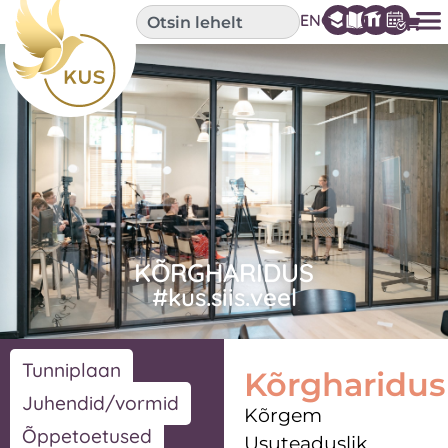
ENG
KÕRGHARIDUS
#kus.siis.veel
Tunniplaan
Kõrgharidus
Juhendid/vormid
Kõrgem
Õppetoetused
Usuteaduslik