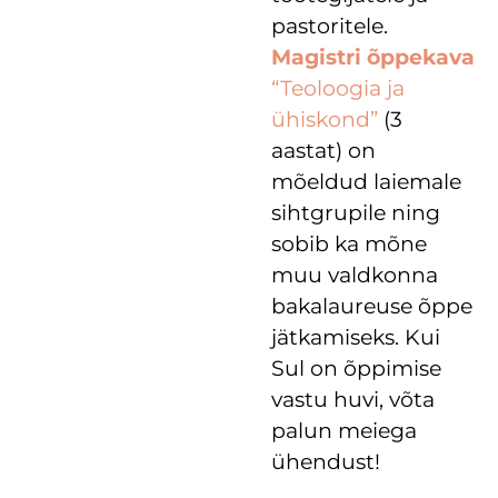
pastoritele.
Magistri õppekava
“Teoloogia ja
ühiskond”
(3
aastat) on
mõeldud laiemale
sihtgrupile ning
sobib ka mõne
muu valdkonna
bakalaureuse õppe
jätkamiseks. Kui
Sul on õppimise
vastu huvi, võta
palun meiega
ühendust!