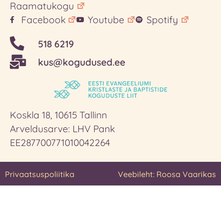
Raamatukogu
Facebook
Youtube
Spotify
518 6219
kus@kogudused.ee
Koskla 18, 10615 Tallinn
Arveldusarve: LHV Pank
EE287700771010042264
Privaatsuspoliitika
Veebileht: Roosa Vaarikas