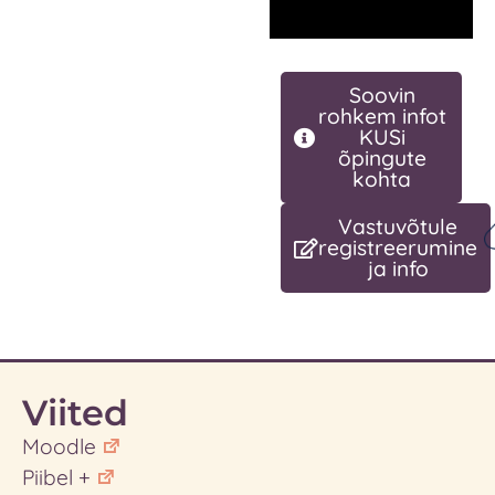
Soovin
rohkem infot
KUSi
õpingute
kohta
Vastuvõtule
registreerumine
ja info
Viited
Moodle
Piibel +