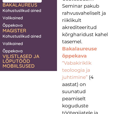
BAKALAUREUS
Seminar pakub
Kohustuslikud ained
rahvusvaheliselt ja
Valikained
riiklikult
Õppekava
akrediteeritud
MAGISTER
kõrgharidust kahel
Kohustuslikud ained
tasemel.
Valikained
Bakalaureuse
Õppekava
õppekava
VILISTLASED JA
LÕPUTÖÖD
“Vabakiriklik
MOBIILSUSED
teoloogia ja
juhtimine”
(4
aastat) on
suunatud
peamiselt
koguduste
töötegijatele ja