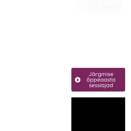
õppekav
Teoloogia
ja
ühiskond
Rohkem
infot
Järgmise
õppeaasta
sessiajad