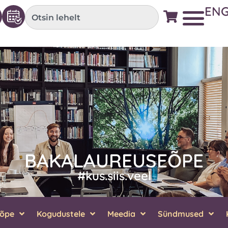
EN
BAKALAUREUSEÕPE
#kus.siis.veel
sõpe
Kogudustele
Meedia
Sündmused