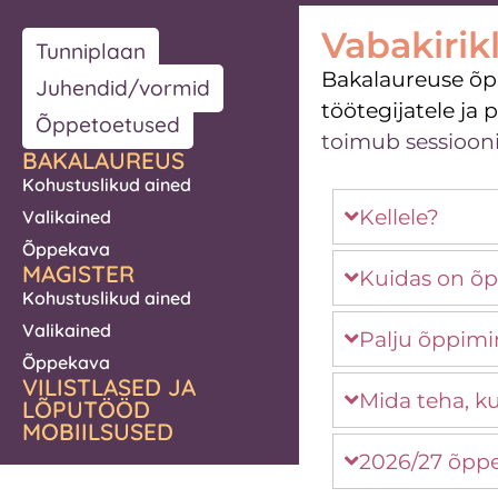
Vabakirik
Tunniplaan
Bakalaureuse õpp
Juhendid/vormid
töötegijatele ja 
Õppetoetused
toimub sessioonit
BAKALAUREUS
Kohustuslikud ained
Kellele?
Valikained
Õppekava
MAGISTER
Kuidas on õp
Kohustuslikud ained
Valikained
Palju õppim
Õppekava
VILISTLASED JA
Mida teha, k
LÕPUTÖÖD
MOBIILSUSED
2026/27 õppe