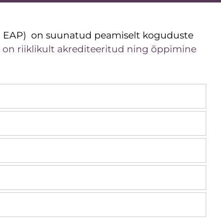
180 EAP) on suunatud peamiselt koguduste
n riiklikult akrediteeritud ning õppimine