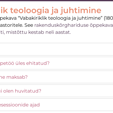
lik teoloogia ja juhtimine
ekava “Vabakiriklik teoloogia ja juhtimine” (
pastoritele. See
rakenduskõrghariduse õppekava o
i, mistõttu kestab neli aastat.
petöö üles ehitatud?
ine maksab?
ui olen huvitatud?
sessioonide ajad