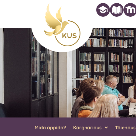
Mida õppida?
Kõrgharidus
Täiendu