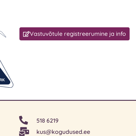
Vastuvõtule registreerumine ja info
518 6219
kus@kogudused.ee