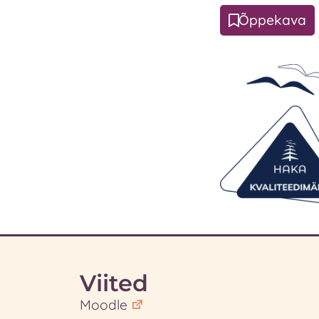
Õppekava
Viited
Moodle