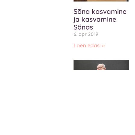
Sõna kasvamine
ja kasvamine
Sõnas
6. apr 2019
Loen edasi »
Lagunemine või
ühtsus
3. apr 2019
Loen edasi »