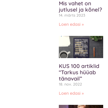
Mis vahet on
jutlusel ja kõnel?
14. märts 2023
Loen edasi »
KUS 100 artiklid
“Tarkus hüüab
tänavail”
18. nov. 2022
Loen edasi »