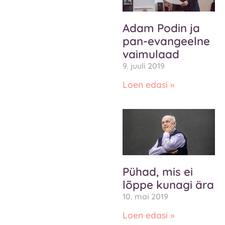
Adam Podin ja
pan-evangeelne
vaimulaad
9. juuli 2019
Loen edasi »
Pühad, mis ei
lõppe kunagi ära
10. mai 2019
Loen edasi »