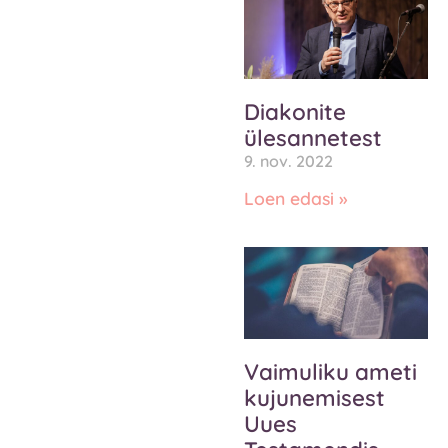
Diakonite
ülesannetest
9. nov. 2022
Loen edasi »
Vaimuliku ameti
kujunemisest
Uues