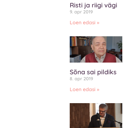
Risti ja riigi vägi
9. apr 2019
Loen edasi »
Sõna sai pildiks
8. apr 2019
Loen edasi »