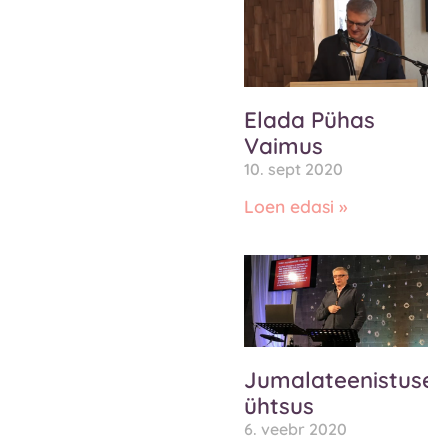
Elada Pühas
Vaimus
10. sept 2020
Loen edasi »
Jumalateenistuse
ühtsus
6. veebr 2020