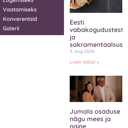
Lugemiseks
Vaatamiseks
Konverentsid
Eesti
Galerii
vabakogudustest
ja
sakramentaalsuse
3. aug 2026
Loen edasi »
Jumala osaduse
nägu mees ja
naine