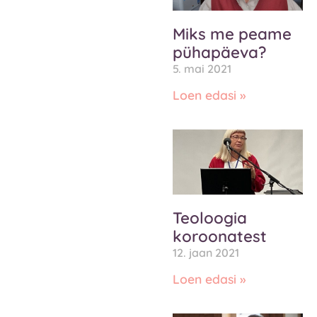
Miks me peame
pühapäeva?
5. mai 2021
Loen edasi »
Teoloogia
koroonatest
12. jaan 2021
Loen edasi »