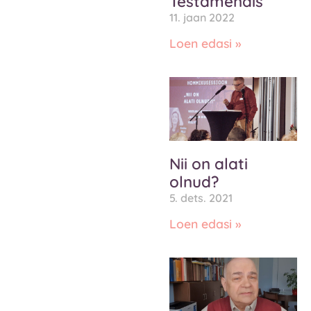
Testamendis
11. jaan 2022
Loen edasi »
Nii on alati
olnud?
5. dets. 2021
Loen edasi »