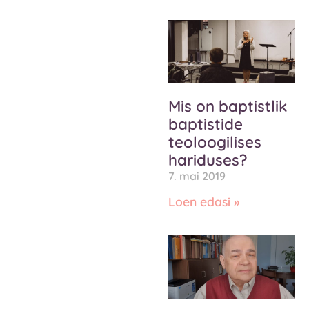
Mis on baptistlik
baptistide
teoloogilises
hariduses?
7. mai 2019
Loen edasi »