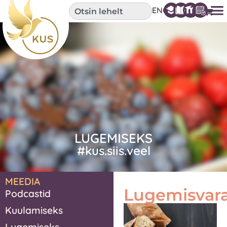
ENG
LUGEMISEKS
#kus.siis.veel
MEEDIA
Lugemisvar
Podcastid
Kuulamiseks