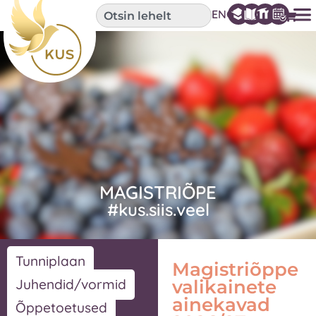
ENG
MAGISTRIÕPE
#kus.siis.veel
Tunniplaan
Magistriõppe
Juhendid/vormid
valikainete
ainekavad
Õppetoetused