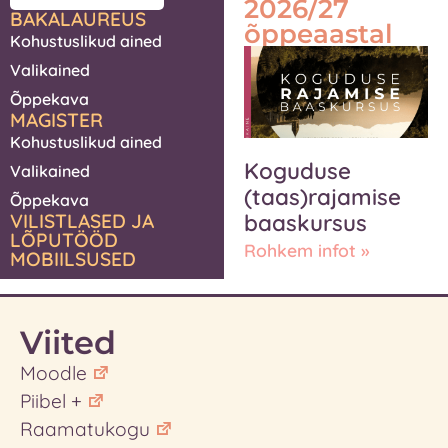
2026/27
BAKALAUREUS
õppeaastal
Kohustuslikud ained
Valikained
Õppekava
MAGISTER
Kohustuslikud ained
Koguduse
Valikained
(taas)rajamise
Õppekava
VILISTLASED JA
baaskursus
LÕPUTÖÖD
Rohkem infot »
MOBIILSUSED
Viited
Moodle
Piibel +
Raamatukogu