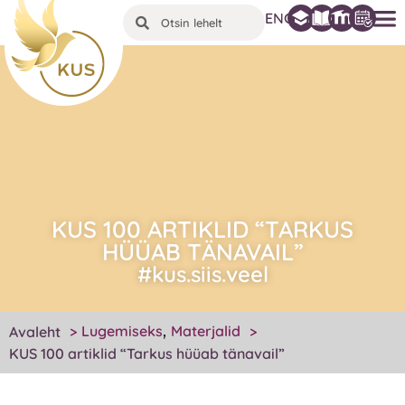
ENG
KUS 100 ARTIKLID “TARKUS
HÜÜAB TÄNAVAIL”
#kus.siis.veel
,
Lugemiseks
Materjalid
Avaleht
>
>
KUS 100 artiklid “Tarkus hüüab tänavail”