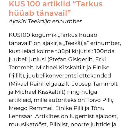
KUS 100 artiklid “Tarkus
hüüab tänavail”
Ajakiri Teekäija erinumber
KUS100 kogumik „Tarkus hüüab
tänavail” on ajakirja „Teekäija” erinumber,
kust leiad kolme tüüpi kirjutisi: 100nda
juubeli jutlusi (Stefan Gisigerilt, Erki
Tammelt, Michael Kisskaltilt ja Einike
Pillilt), juubelikonverentsi ettekanded
(Mikael Raihhelgauzilt, Joosep Tammolt
ja Michael Kisskaltilt) ning hulga
artikleid, mille autoriteks on Toivo Pilli,
Meego Remmel, Einike Pilli ja Tõnu
Lehtsaar. Artiklites on lugemist ajaloost,
muusikatööst, Piiblist, noorte juhtide ja