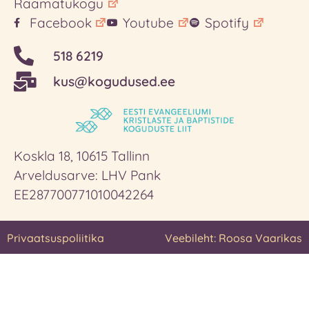
Raamatukogu
Facebook
Youtube
Spotify
518 6219
kus@kogudused.ee
Koskla 18, 10615 Tallinn
Arveldusarve: LHV Pank
EE287700771010042264
Privaatsuspoliitika
Veebileht: Roosa Vaarikas