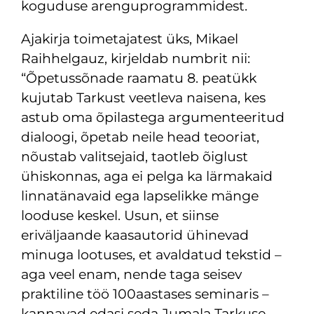
koguduse arenguprogrammidest.
Ajakirja toimetajatest üks, Mikael
Raihhelgauz, kirjeldab numbrit nii:
“Õpetussõnade raamatu 8. peatükk
kujutab Tarkust veetleva naisena, kes
astub oma õpilastega argumenteeritud
dialoogi, õpetab neile head teooriat,
nõustab valitsejaid, taotleb õiglust
ühiskonnas, aga ei pelga ka lärmakaid
linnatänavaid ega lapselikke mänge
looduse keskel. Usun, et siinse
eriväljaande kaasautorid ühinevad
minuga lootuses, et avaldatud tekstid –
aga veel enam, nende taga seisev
praktiline töö 100aastases seminaris –
kannavad edasi seda Jumala Tarkuse